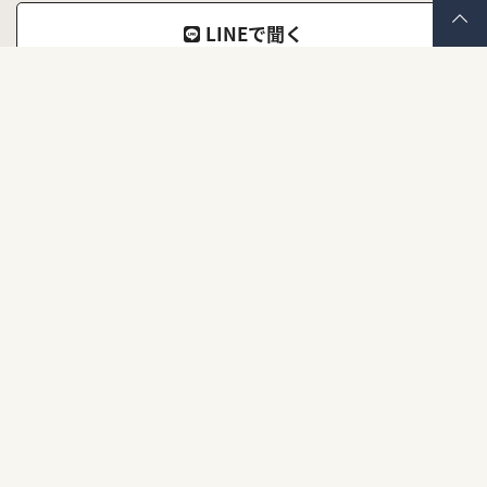
LINEで聞く
ナナイロキモノ公式LINEアカウント
メールで聞く
お問い合わせフォーム
よくあるご質問
お問い合わせの前にご覧ください