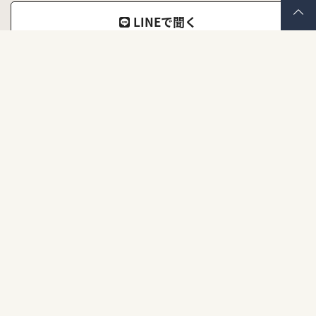
LINEで聞く
ナナイロキモノ公式LINEアカウント
メールで聞く
お問い合わせフォーム
よくあるご質問
お問い合わせの前にご覧ください