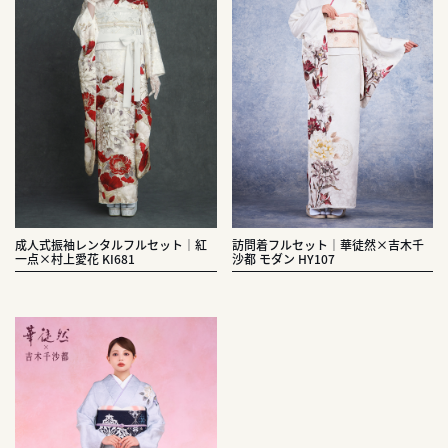
成人式振袖レンタルフルセット｜紅
訪問着フルセット｜華徒然×吉木千
一点×村上愛花 KI681
沙都 モダン HY107