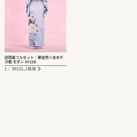
訪問着フルセット｜華徒然×吉木千
沙都 モダン HY108
1 / 59
1
2
3
...
最後