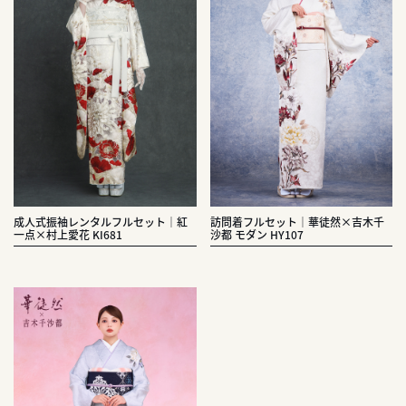
成人式振袖レンタルフルセット｜紅
訪問着フルセット｜華徒然×吉木千
一点×村上愛花 KI681
沙都 モダン HY107