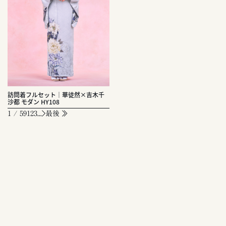
訪問着フルセット｜華徒然×吉木千
沙都 モダン HY108
1 / 59
1
2
3
...
最後