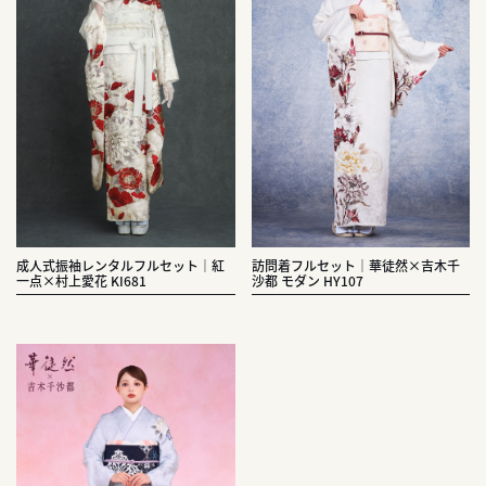
成人式振袖レンタルフルセット｜紅
訪問着フルセット｜華徒然×吉木千
一点×村上愛花 KI681
沙都 モダン HY107