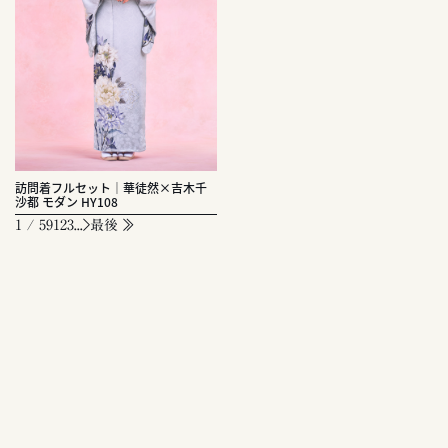
訪問着フルセット｜華徒然×吉木千
沙都 モダン HY108
1 / 59
1
2
3
...
最後