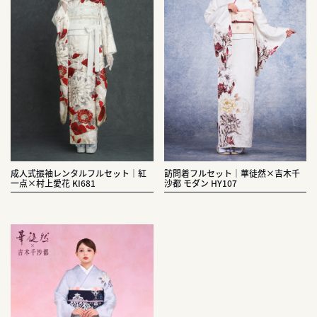
成人式振袖レンタルフルセット｜紅
訪問着フルセット｜華徒然×吉木千
一点×村上愛花 KI681
沙都 モダン HY107