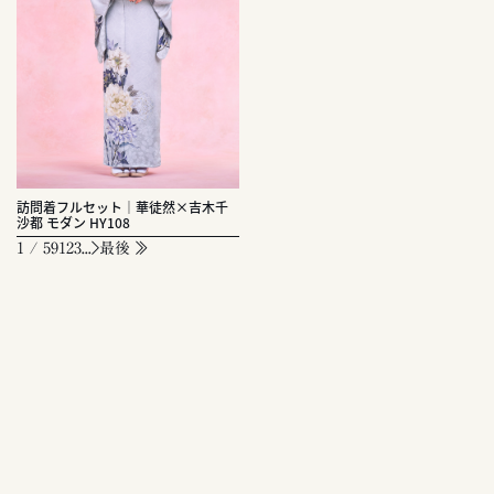
訪問着フルセット｜華徒然×吉木千
沙都 モダン HY108
1 / 59
1
2
3
...
最後