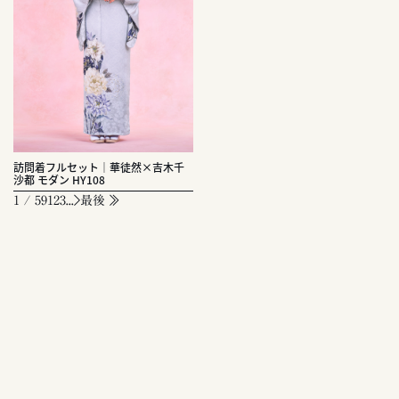
訪問着フルセット｜華徒然×吉木千
沙都 モダン HY108
1 / 59
1
2
3
...
最後