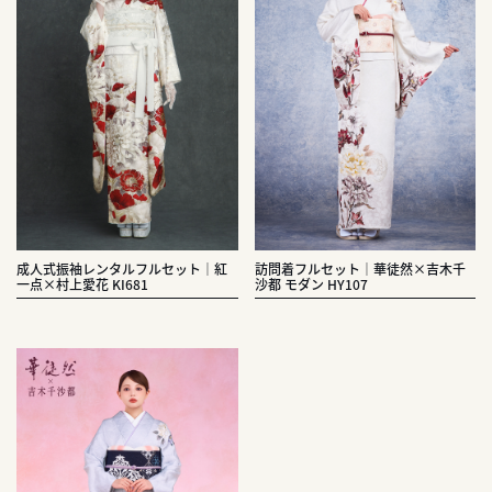
成人式振袖レンタルフルセット｜紅
訪問着フルセット｜華徒然×吉木千
一点×村上愛花 KI681
沙都 モダン HY107