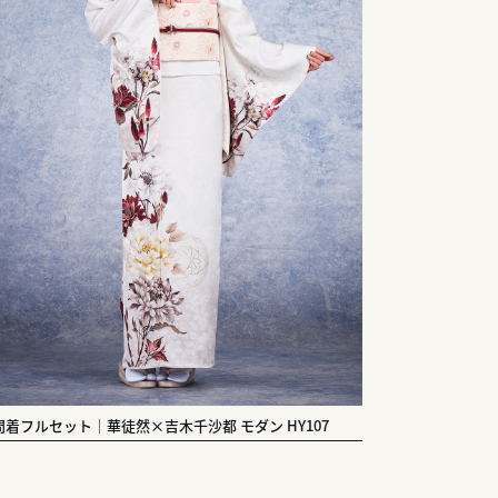
問着フルセット｜華徒然×吉木千沙都 モダン HY107