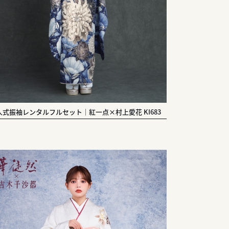
人式振袖レンタルフルセット｜紅一点×村上愛花 KI683