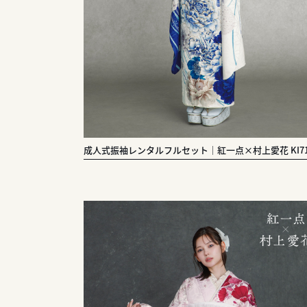
成人式振袖レンタルフルセット｜紅一点×村上愛花 KI71