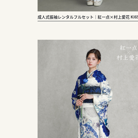
成人式振袖レンタルフルセット｜紅一点×村上愛花 KI69