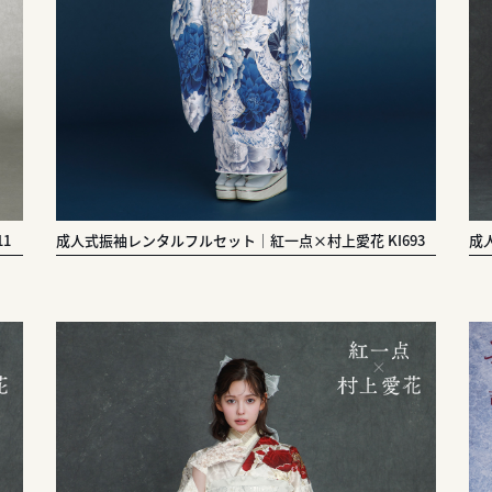
1
成人式振袖レンタルフルセット｜紅一点×村上愛花 KI693
成