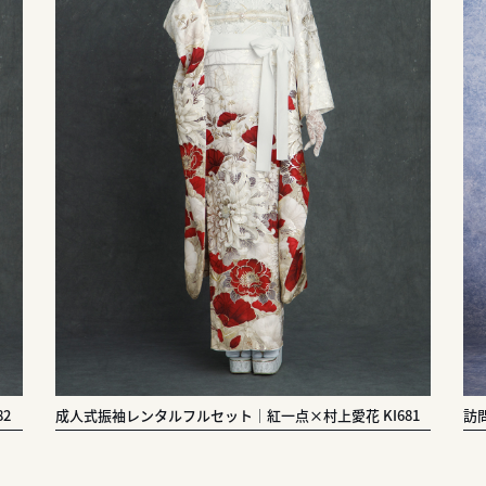
2
成人式振袖レンタルフルセット｜紅一点×村上愛花 KI681
訪