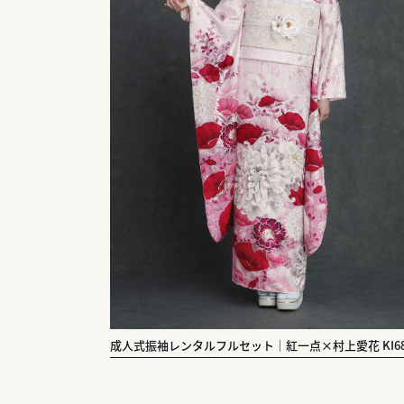
成人式振袖レンタルフルセット｜紅一点×村上愛花 KI68