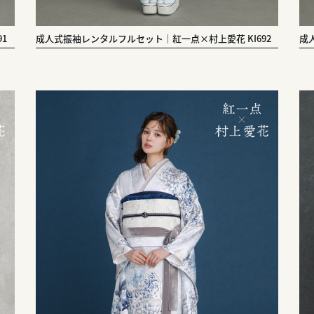
1
成人式振袖レンタルフルセット｜紅一点×村上愛花 KI692
成