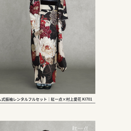
人式振袖レンタルフルセット｜紅一点×村上愛花 KI701