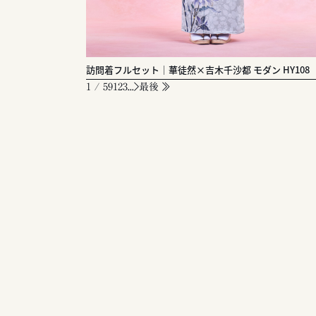
訪問着フルセット｜華徒然×吉木千沙都 モダン HY108
1 / 59
1
2
3
...
最後