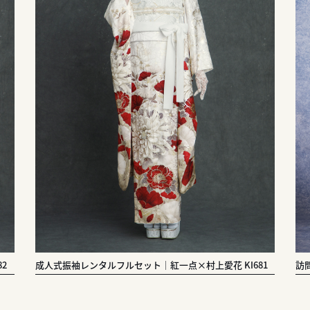
2
成人式振袖レンタルフルセット｜紅一点×村上愛花 KI681
訪