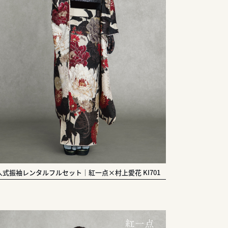
人式振袖レンタルフルセット｜紅一点×村上愛花 KI701