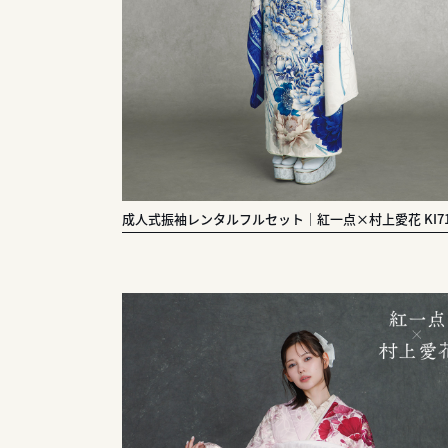
成人式振袖レンタルフルセット｜紅一点×村上愛花 KI71