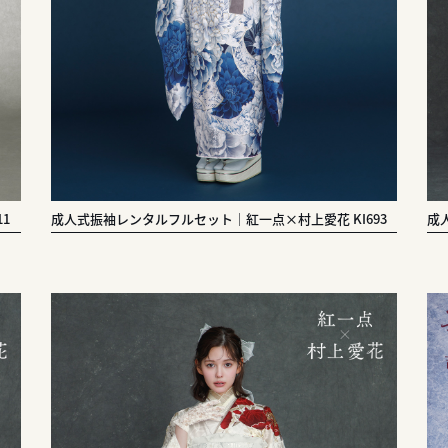
1
成人式振袖レンタルフルセット｜紅一点×村上愛花 KI693
成