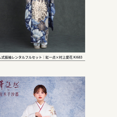
人式振袖レンタルフルセット｜紅一点×村上愛花 KI683