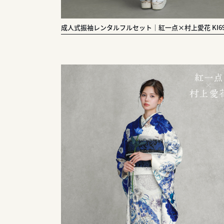
成人式振袖レンタルフルセット｜紅一点×村上愛花 KI69