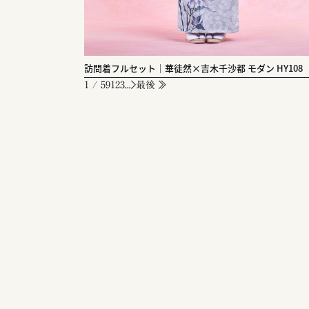
訪問着フルセット｜華徒然×吉木千沙都 モダン HY108
1 / 59
1
2
3
...
最後