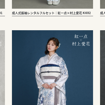
1
成人式振袖レンタルフルセット｜紅一点×村上愛花 KI692
成