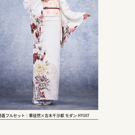
問着フルセット｜華徒然×吉木千沙都 モダン HY107