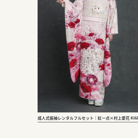
成人式振袖レンタルフルセット｜紅一点×村上愛花 KI68