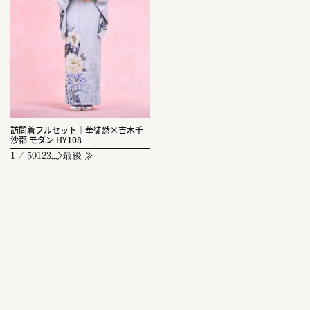
訪問着フルセット｜華徒然×吉木千
沙都 モダン HY108
1 / 59
1
2
3
...
最後