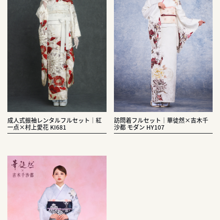
成人式振袖レンタルフルセット｜紅
訪問着フルセット｜華徒然×吉木千
一点×村上愛花 KI681
沙都 モダン HY107