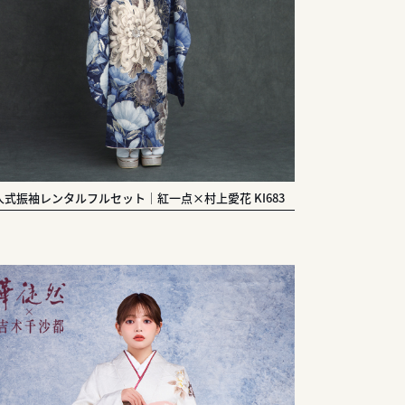
人式振袖レンタルフルセット｜紅一点×村上愛花 KI683