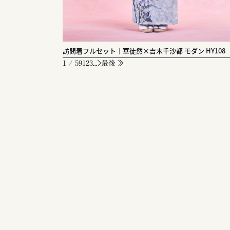
訪問着フルセット｜華徒然×吉木千沙都 モダン HY108
1 / 59
1
2
3
...
最後