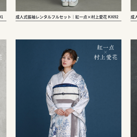
1
成人式振袖レンタルフルセット｜紅一点×村上愛花 KI692
成