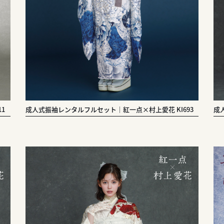
1
成人式振袖レンタルフルセット｜紅一点×村上愛花 KI693
成