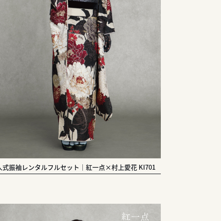
人式振袖レンタルフルセット｜紅一点×村上愛花 KI701