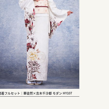
問着フルセット｜華徒然×吉木千沙都 モダン HY107