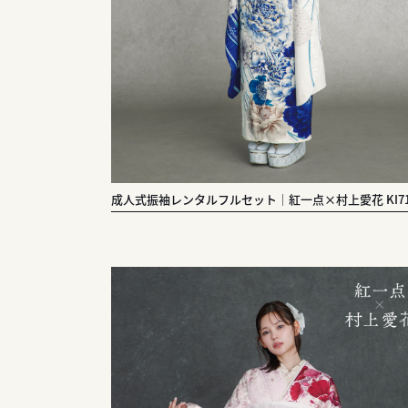
成人式振袖レンタルフルセット｜紅一点×村上愛花 KI71