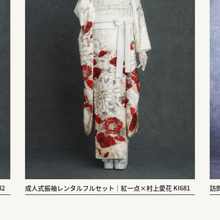
2
成人式振袖レンタルフルセット｜紅一点×村上愛花 KI681
訪