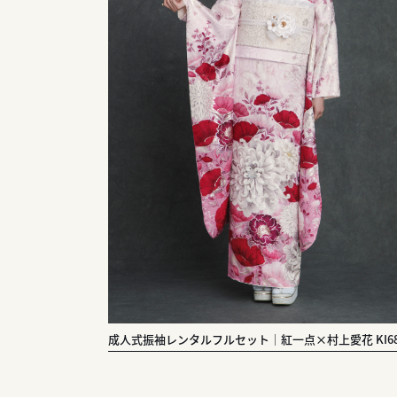
成人式振袖レンタルフルセット｜紅一点×村上愛花 KI68