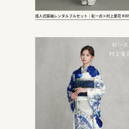
成人式振袖レンタルフルセット｜紅一点×村上愛花 KI69