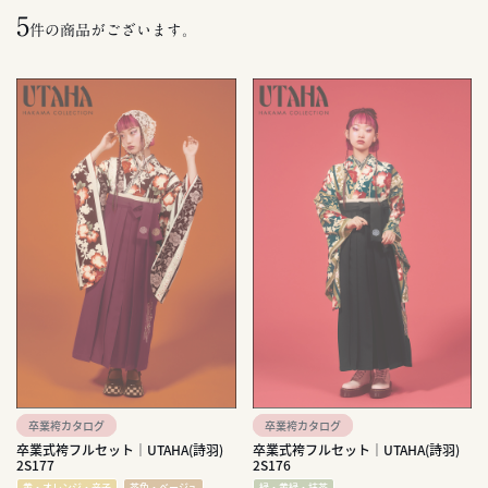
5
件の商品がございます。
卒業袴カタログ
卒業袴カタログ
卒業式袴フルセット｜UTAHA(詩羽)
卒業式袴フルセット｜UTAHA(詩羽)
2S177
2S176
黄・オレンジ・辛子
茶色・ベージュ
緑・黄緑・抹茶