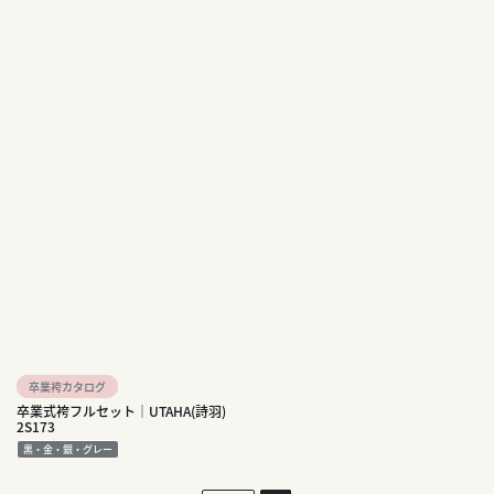
卒業袴カタログ
卒業式袴フルセット｜UTAHA(詩羽)
2S173
黒・金・銀・グレー