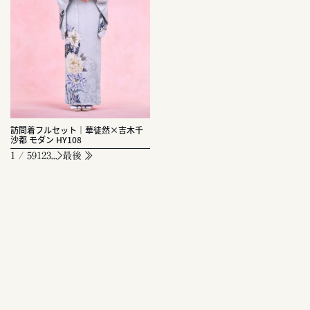
訪問着フルセット｜華徒然×吉木千
沙都 モダン HY108
1 / 59
1
2
3
...
最後