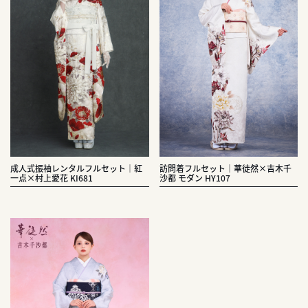
成人式振袖レンタルフルセット｜紅
訪問着フルセット｜華徒然×吉木千
一点×村上愛花 KI681
沙都 モダン HY107