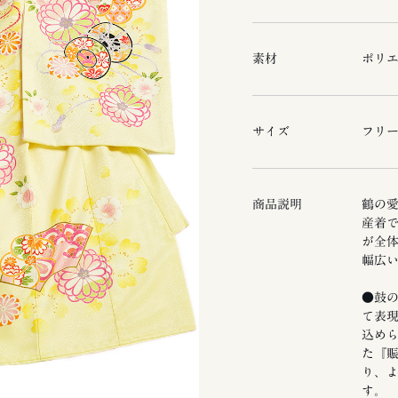
素材
ポリ
サイズ
フリ
商品説明
鶴の
産着
が全
幅広
●鼓の
て表現
込め
た『賑
り、よ
す。