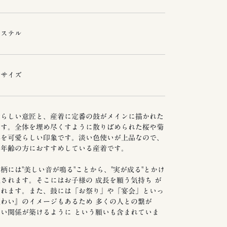
エステル
ーサイズ
愛らしい意匠と、産着に定番の鼓がメインに描かれた
です。全体を埋め尽くすように散りばめられた桜や菊
体を可愛らしい印象です。淡い色使いが上品なので、
い年齢の方におすすめしている産着です。
柄には"美しい音が鳴る"ことから、"実が成る"とかけ
されます。そこにはお子様の 成長を願う気持ち が
られます。また、鼓には「お祭り」や「宴会」といっ
わい』のイメージもあるため 多くの人との繋が
い関係が築けるように という願いも含まれていま