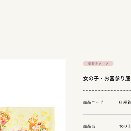
産着カタログ
女の子・お宮参り産着
商品コード
G-産着
商品名
女の子