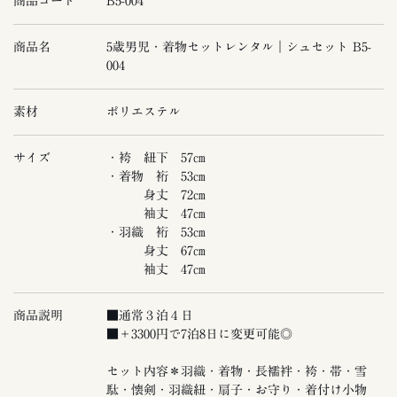
商品コード
B5-004
商品名
5歳男児・着物セットレンタル｜シュセット B5-
004
素材
ポリエステル
サイズ
・袴 紐下 57㎝
・着物 裄 53㎝
身丈 72㎝
袖丈 47㎝
・羽織 裄 53㎝
身丈 67㎝
袖丈 47㎝
商品説明
■通常３泊４日
■＋3300円で7泊8日に変更可能◎
セット内容＊羽織・着物・長襦袢・袴・帯・雪
駄・懐剣・羽織紐・扇子・お守り・着付け小物