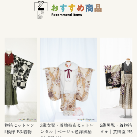
袴セットレン
3歳女児・着物被布セットレ
5歳男児・着物袴セットレ
 B3-着物
ンタル｜ベージュ色洋風柄
タル｜芸艸堂 B5-012