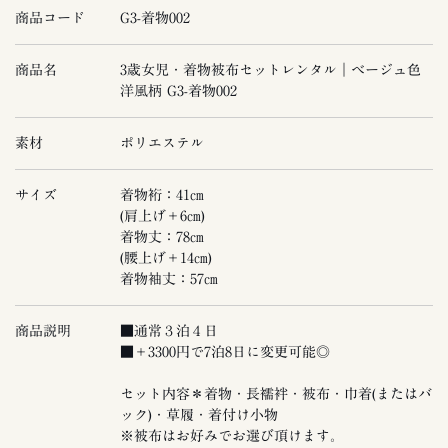
商品コード
G3-着物002
商品名
3歳女児・着物被布セットレンタル｜ベージュ色
洋風柄 G3-着物002
素材
ポリエステル
サイズ
着物裄：41㎝
(肩上げ＋6㎝)
着物丈：78㎝
(腰上げ＋14㎝)
着物袖丈：57㎝
商品説明
■通常３泊４日
■＋3300円で7泊8日に変更可能◎
セット内容＊着物・長襦袢・被布・巾着(またはバ
ック)・草履・着付け小物
※被布はお好みでお選び頂けます。