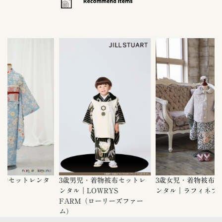
ンタ
3歳男児・着物被布セットレ
3歳女児・着物被布セットレ
5
ンタル｜LOWRYS
ンタル｜ラフィネブランド
タル
FARM（ローリーズファー
ム）