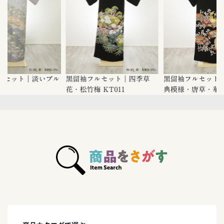
ルセット｜淡いブル
黒留袖フルセット｜四季草
黒留袖フルセット｜
花・松竹梅 KT011
典模様・唐草・華紋 K