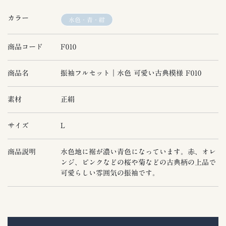
カラー
水色・青・紺
商品コード
F010
商品名
振袖フルセット｜水色 可愛い古典模様 F010
素材
正絹
サイズ
L
商品説明
水色地に裾が濃い青色になっています。赤、オレ
ンジ、ピンクなどの桜や菊などの古典柄の上品で
可愛らしい雰囲気の振袖です。