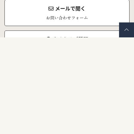
メールで聞く
お問い合わせフォーム
よくあるご質問
お問い合わせの前にご覧ください
株式会社ナナイロキモノ
〒671-1523
兵庫県揖保郡太子町東南355 うしまるビル1F