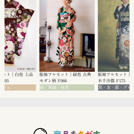
白色 上品
振袖フルセット｜緑色 古典
振袖フルセット｜華徒然×
モダン柄 F066
木千沙都 F175
緑・黄緑・抹茶
黒・金・銀・グレー