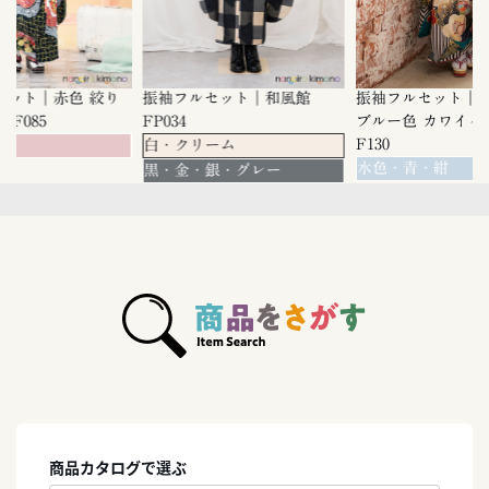
絞り
振袖フルセット｜和風館
振袖フルセット｜ターコイズ
FP034
ブルー色 カワイイ古典柄
里
F130
白・クリーム
水色・青・紺
黒・金・銀・グレー
商品カタログで選ぶ