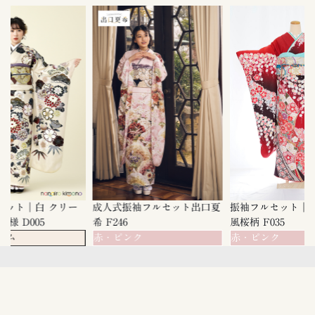
ット｜白 クリー
成人式振袖フルセット出口夏
振袖フルセット｜赤
様 D005
希 F246
風桜柄 F035
ーム
赤・ピンク
赤・ピンク