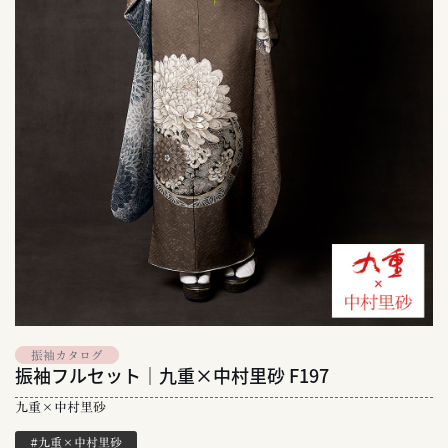
振袖カタログ
振袖フルセット｜九重×中村里砂 F197
九重×中村里砂
#九重×中村里砂