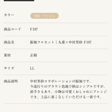
カラー
茶色・ベージュ
商品コード
F197
商品名
振袖フルセット｜九重×中村里砂 F197
素材
正絹
サイズ
LL
商品説明
中村里砂コラボレーションの振袖です。
今流行りのブラウン色地で柄はシンプルですが、
派手さもあり、小物は可愛くおしゃれにアレンジ
でき、上品に着こなしていただける一着です。