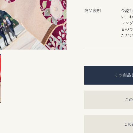
商品説明
今流
い、
シン
るの
ただ
この商品
この
この