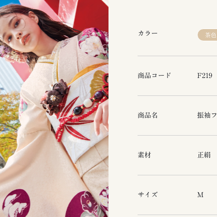
カラー
茶色
商品コード
F219
商品名
振袖フ
素材
正絹
サイズ
M