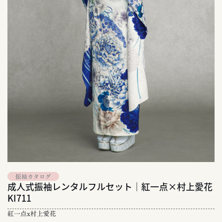
振袖カタログ
成人式振袖レンタルフルセット｜紅一点×村上愛花
KI711
紅一点x村上愛花