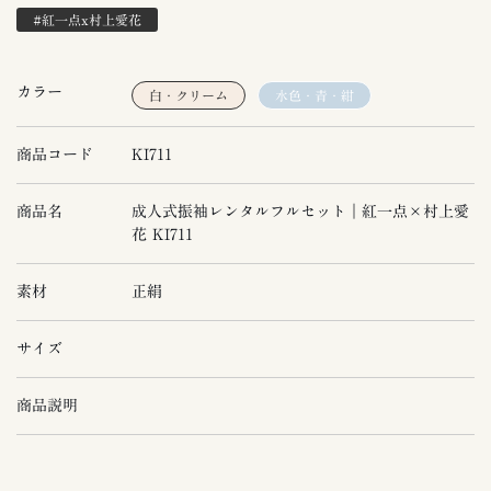
#紅一点x村上愛花
カラー
白・クリーム
水色・青・紺
商品コード
KI711
商品名
成人式振袖レンタルフルセット｜紅一点×村上愛
花 KI711
素材
正絹
サイズ
商品説明