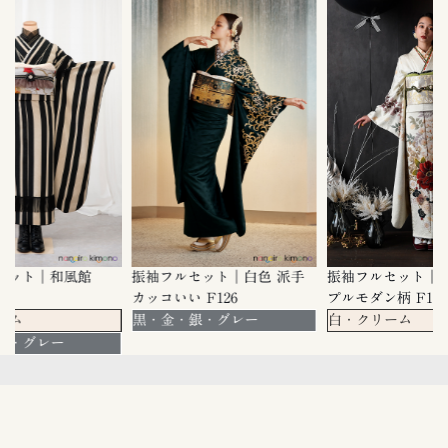
ット｜和風館
振袖フルセット｜白色 派手
振袖フルセット｜白色
カッコいい F126
プルモダン柄 F117
ム
黒・金・銀・グレー
白・クリーム
・グレー