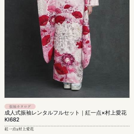
振袖カタログ
成人式振袖レンタルフルセット｜紅一点×村上愛花
KI682
紅一点x村上愛花