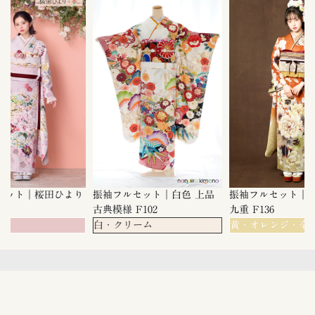
セット｜桜田ひより
振袖フルセット｜白色 上品
振袖フルセット｜
40
古典模様 F102
九重 F136
ク
白・クリーム
黄・オレンジ・辛