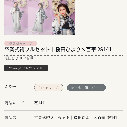
卒業袴カタログ
卒業式袴フルセット｜桜田ひより×百華 2S141
桜田ひより×百華
#New(モデルブランド)
カラー
白・クリーム
黒・金・銀・グレー
商品コード
2S141
商品名
卒業式袴フルセット｜桜田ひより×百華 2S141