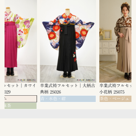
ト｜カワイ
卒業式袴フルセット｜大柄古
卒業式袴フルセット｜茶色
典柄 2S026
小花柄 2S075
青・水色・紺
茶色・ベージュ