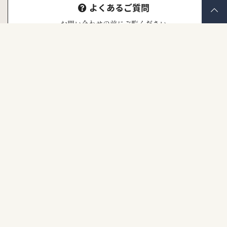
よくあるご質問
お問い合わせの前にご覧ください
株式会社ナナイロキモノ
〒671-1523
兵庫県揖保郡太子町東南355 うしまるビル1F
TEL.079-277-7171
営業時間 10:00ー18:00
定休日 毎週火曜日