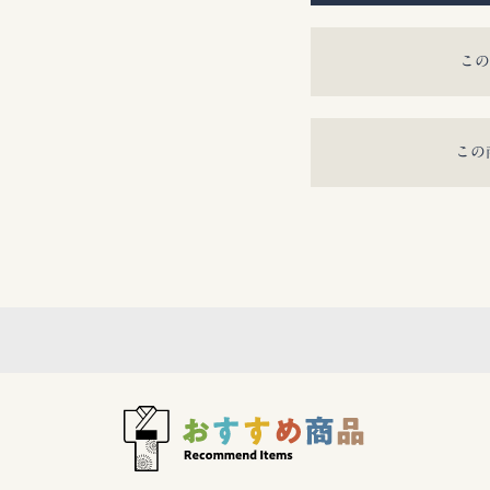
この
この