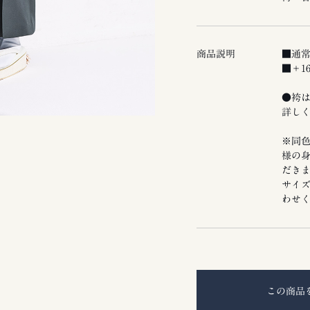
商品説明
■通
■＋1
●袴
詳し
※同
様の
だき
サイ
わせ
この商品