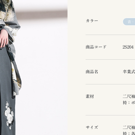
カラー
青・
商品コード
2S204
商品名
卒業式
素材
二尺
袴：
サイズ
二尺
袴：