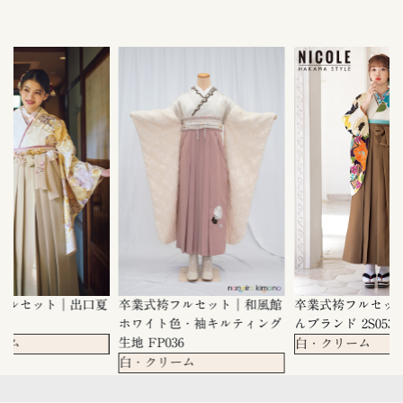
フルセット｜出口夏
卒業式袴フルセット｜和風館
卒業式袴フルセッ
ホワイト色・袖キルティング
んブランド 2S053
生地 FP036
ーム
白・クリーム
白・クリーム