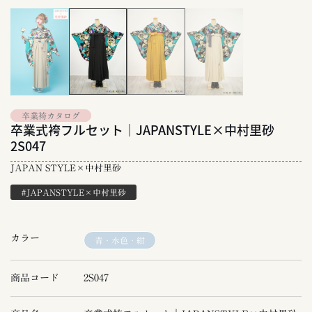
卒業袴カタログ
卒業式袴フルセット｜JAPANSTYLE×中村里砂
2S047
JAPAN STYLE×中村里砂
#JAPANSTYLE×中村里砂
カラー
青・水色・紺
商品コード
2S047