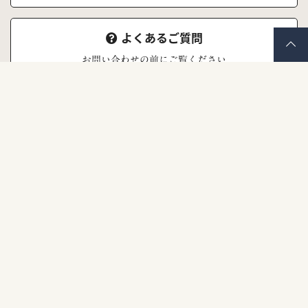
よくあるご質問
お問い合わせの前にご覧ください
株式会社ナナイロキモノ
〒671-1523
兵庫県揖保郡太子町東南355 うしまるビル1F
TEL.079-277-7171
営業時間 10:00ー18:00
定休日 毎週火曜日