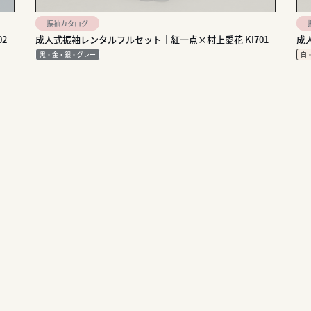
振袖カタログ
2
成人式振袖レンタルフルセット｜紅一点×村上愛花 KI701
成
黒・金・銀・グレー
白