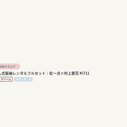
振袖カタログ
人式振袖レンタルフルセット｜紅一点×村上愛花 KI711
・クリーム
水色・青・紺