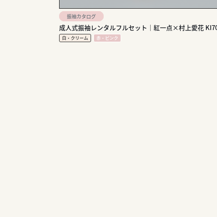
振袖カタログ
成人式振袖レンタルフルセット｜紅一点×村上愛花 KI70
白・クリーム
赤・ピンク