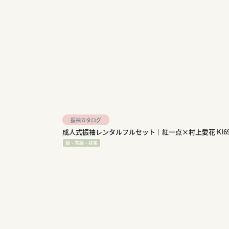
振袖カタログ
成人式振袖レンタルフルセット｜紅一点×村上愛花 KI69
緑・黄緑・抹茶