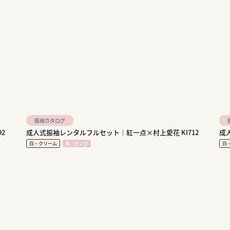
振袖カタログ
2
成人式振袖レンタルフルセット｜紅一点×村上愛花 KI712
成
白・クリーム
赤・ピンク
白